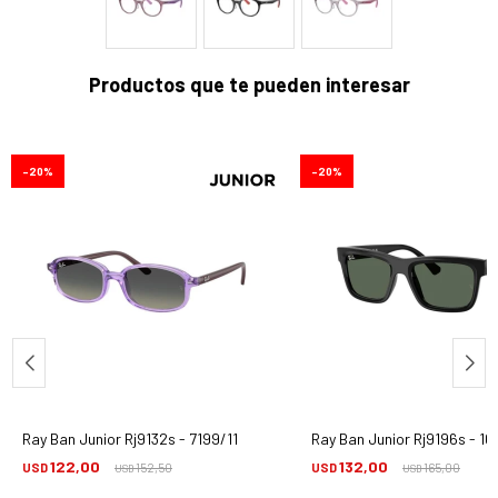
Productos que te pueden interesar
20
20
Ray Ban Junior Rj9132s - 7199/11
Ray Ban Junior Rj9196s - 10
122,00
132,00
USD
152,50
USD
165,00
USD
USD