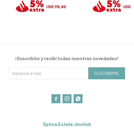
115,90
1
USD
USD
¡Suscribite y recibí todas nuestras novedades!
SUSCRIBIRME



Óptica Estela Jinchuk