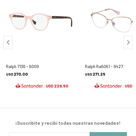
Ralph 7136 - 6009
Ralph Ra6061 - 9427
270,00
271,25
USD
USD
229,50
2
USD
USD
¡Suscribite y recibí todas nuestras novedades!