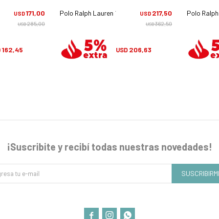
4u - 6089/80
171,00
Polo Ralph Lauren 1218 - 9316
217,50
Polo Ralph
USD
USD
285,00
362,50
USD
USD
162,45
206,63
D
USD
¡Suscribite y recibí todas nuestras novedades!
SUSCRIBIRM


