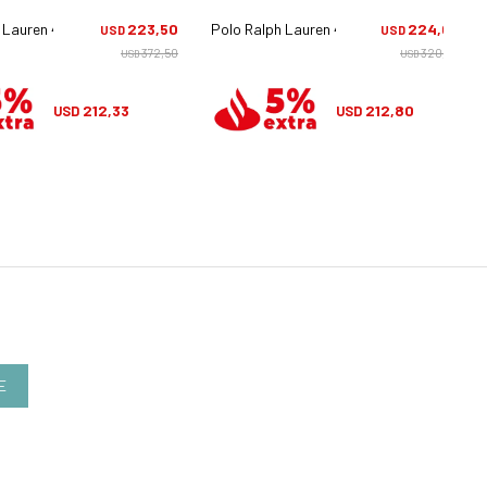
 Lauren 4220u - 6140/71
223,50
Polo Ralph Lauren 4231u - 5904/80
224,00
USD
USD
372,50
320,00
USD
USD
212,33
212,80
USD
USD
E