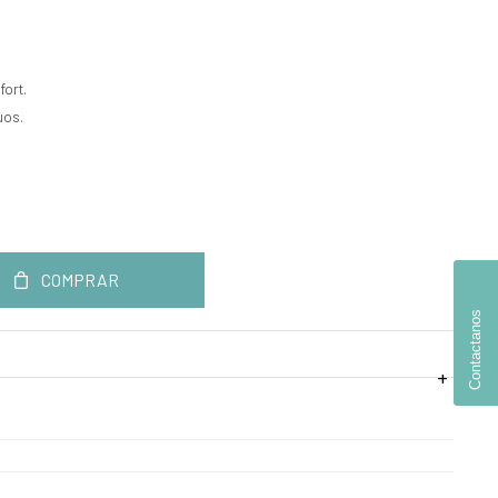
.
fort.
uos.
COMPRAR
Contactanos