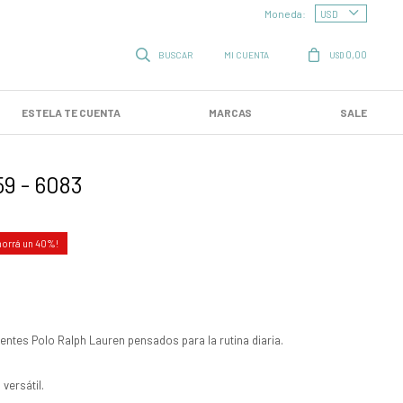
Moneda:
0,00
USD
ESTELA TE CUENTA
MARCAS
SALE
59 - 6083
40
Lentes Polo Ralph Lauren pensados para la rutina diaria.
versátil.