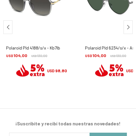
Polaroid Pld 4188/s/x - Kb7lb
Polaroid Pld 6234/s/x - As
104,00
104,00
USD
130,00
USD
130,00
USD
USD
98,80
USD
USD
¡Suscribite y recibí todas nuestras novedades!