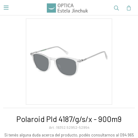

Polaroid Pld 4187/g/s/x - 900m9
19352.52952-52954
Si tenés alguna duda acerca del producto, podés consultarnos al 094 965