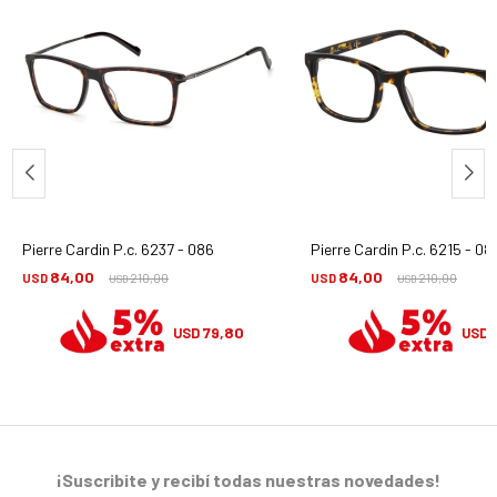
Pierre Cardin P.c. 6237 - 086
Pierre Cardin P.c. 6215 - 08
84,00
84,00
USD
210,00
USD
210,00
USD
USD
79,80
USD
USD
¡Suscribite y recibí todas nuestras novedades!