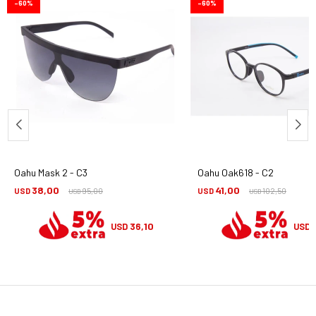
60
60
Oahu Mask 2 - C3
Oahu Oak618 - C2
38,00
41,00
USD
95,00
USD
102,50
USD
USD
36,10
USD
USD