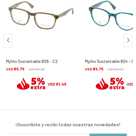
Mytho Sustentable 826 - C2
Mytho Sustentable 824 - C
85,75
85,75
USD
122,50
USD
122,50
USD
USD
81,46
USD
USD
¡Suscribite y recibí todas nuestras novedades!