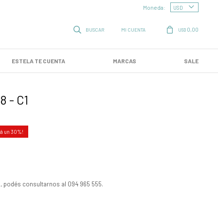
Moneda:
0,00
USD
ESTELA TE CUENTA
MARCAS
SALE
8 - C1
30
, podés consultarnos al 094 965 555.