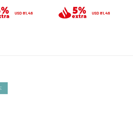
81,46
81,46
USD
USD
E