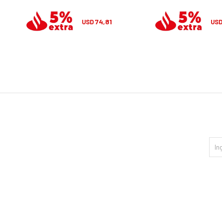
74,81
USD
US