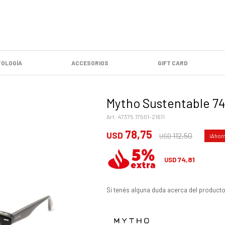
OLOGÍA
ACCESORIOS
GIFT CARD
Mytho Sustentable 74
47375.17501-21611
78,75
USD
112,50
USD
74,81
USD
Si tenés alguna duda acerca del producto