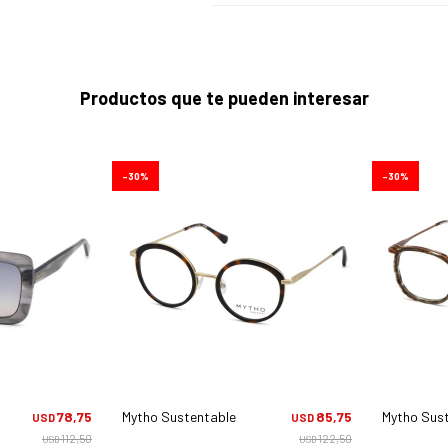
Productos que te pueden interesar
30
30
 Albereta - C3
78,75
Mytho Sustentable 901 Firenze - C1
85,75
Mytho Sust
USD
USD
112,50
122,50
USD
USD