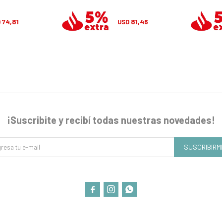
74,81
81,46
D
USD
¡Suscribite y recibí todas nuestras novedades!
SUSCRIBIRM


