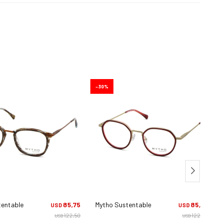
30
entable 902 Giorgio - C3
85,75
Mytho Sustentable 903 Neri - C1
85,75
USD
USD
122,50
122,50
USD
USD