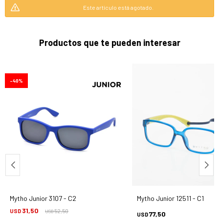
Este artículo está agotado.
Productos que te pueden interesar
40
Mytho Junior 3107 - C2
Mytho Junior 12511 - C1
31,50
USD
52,50
USD
77,50
USD