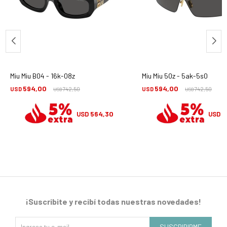
Miu Miu B04 - 16k-08z
Miu Miu 50z - 5ak-5s0
594,00
594,00
USD
742,50
USD
742,50
USD
USD
564,30
5
USD
USD
¡Suscribite y recibí todas nuestras novedades!
SUSCRIBIRME