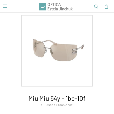

Miu Miu 54y - 1bc-10f
49586.49604-50671