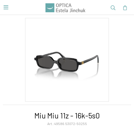

Miu Miu 11z - 16k-5s0
49586.53072-50255