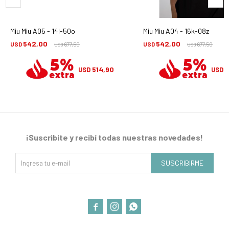
Miu Miu A05 - 14l-50o
Miu Miu A04 - 16k-08z
542,00
542,00
USD
677,50
USD
677,50
USD
USD
514,90
5
USD
USD
¡Suscribite y recibí todas nuestras novedades!
SUSCRIBIRME


