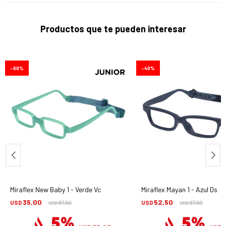
Productos que te pueden interesar
60
40
Miraflex New Baby 1 - Verde Vc
Miraflex Mayan 1 - Azul Ds
35,00
52,50
USD
87,50
USD
87,50
USD
USD