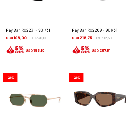
Ray Ban Rb2231 - 901/31
Ray Ban Rb2289 - 901/31
198,00
218,75
USD
330,00
USD
312,50
USD
USD
188,10
207,81
USD
USD
20
20