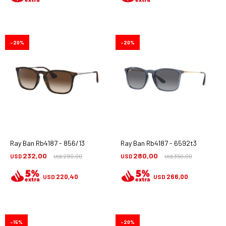
20
20
Ray Ban Rb4187 - 856/13
Ray Ban Rb4187 - 6592t3
232,00
280,00
USD
290,00
USD
350,00
USD
USD
220,40
266,00
USD
USD
15
20