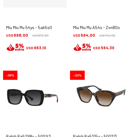
Miu Miu Mu 54ys - 5ak5s0
Miu Miu Mu A54s - Zvn80o
698,00
594,00
USD
872,50
USD
742,50
USD
USD
663,10
564,30
USD
USD
30
20
Ralph Ra5298u - 5001t3
Ralph Ra5315u - 500313