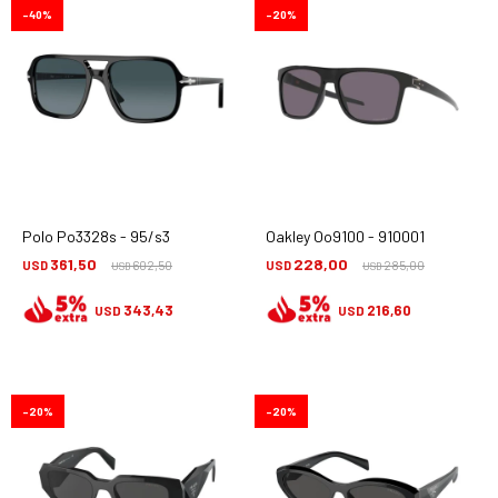
40
20
Polo Po3328s - 95/s3
Oakley Oo9100 - 910001
361,50
228,00
USD
602,50
USD
285,00
USD
USD
343,43
216,60
USD
USD
20
20