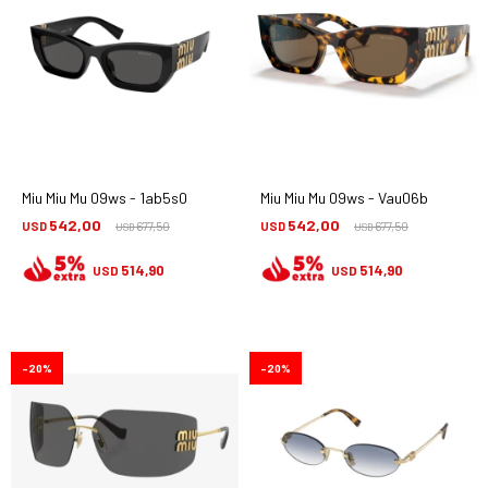
Miu Miu Mu 09ws - 1ab5s0
Miu Miu Mu 09ws - Vau06b
542,00
542,00
USD
677,50
USD
677,50
USD
USD
514,90
514,90
USD
USD
20
20