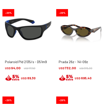
20
20
Polaroid Pld 2135/s - D51m9
Prada 26z - 14l-09z
94,00
732,00
USD
117,50
USD
915,00
USD
USD
89,30
695,40
USD
USD
20
20