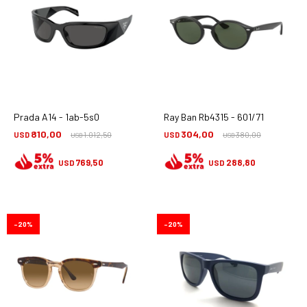
Prada A14 - 1ab-5s0
Ray Ban Rb4315 - 601/71
810,00
304,00
USD
1.012,50
USD
380,00
USD
USD
769,50
288,80
USD
USD
20
20