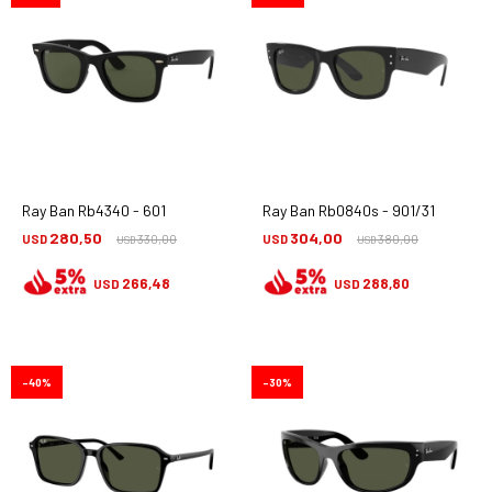
Ray Ban Rb4340 - 601
Ray Ban Rb0840s - 901/31
280,50
304,00
USD
330,00
USD
380,00
USD
USD
266,48
288,80
USD
USD
40
30