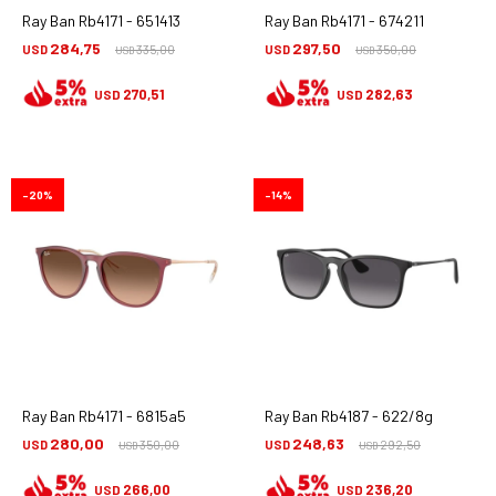
Ray Ban Rb4171 - 651413
Ray Ban Rb4171 - 674211
284,75
297,50
USD
335,00
USD
350,00
USD
USD
270,51
282,63
USD
USD
20
14
Ray Ban Rb4171 - 6815a5
Ray Ban Rb4187 - 622/8g
280,00
248,63
USD
350,00
USD
292,50
USD
USD
266,00
236,20
USD
USD