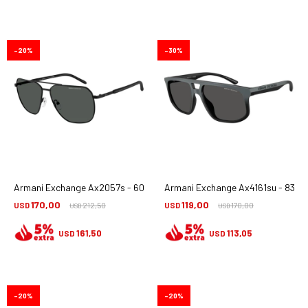
20
30
Armani Exchange Ax2057s - 600087
Armani Exchange Ax4161su - 8388
170,00
119,00
USD
212,50
USD
170,00
USD
USD
161,50
113,05
USD
USD
20
20