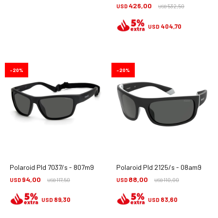
426,00
USD
532,50
USD
404,70
USD
20
20
Polaroid Pld 7037/s - 807m9
Polaroid Pld 2125/s - 08am9
94,00
88,00
USD
117,50
USD
110,00
USD
USD
89,30
83,60
USD
USD