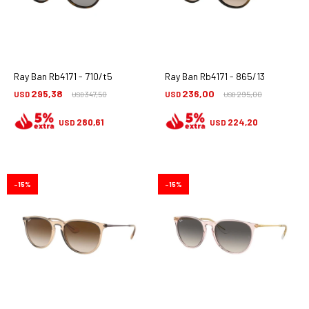
Ray Ban Rb4171 - 710/t5
Ray Ban Rb4171 - 865/13
295,38
236,00
USD
347,50
USD
295,00
USD
USD
280,61
224,20
USD
USD
15
15