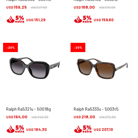
159,25
168,00
USD
227,50
USD
210,00
USD
USD
151,29
159,60
USD
USD
20
20
Ralph Ra5321u - 50018g
Ralph Ra5333u - 5003t5
194,00
218,00
USD
242,50
USD
272,50
USD
USD
184,30
207,10
USD
USD