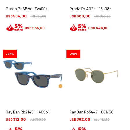
Prada Pr 65zs - Zvn09t
Prada Pr A02s - 16k08z
564,00
680,00
USD
705,00
USD
850,00
USD
USD
535,80
646,00
USD
USD
20
20
Ray Ban Rb2140 - 1409b1
Ray Ban Rb3447 - 001/58
312,00
362,00
USD
390,00
USD
452,50
USD
USD