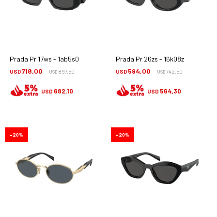
Prada Pr 17ws - 1ab5s0
Prada Pr 26zs - 16k08z
718,00
594,00
USD
897,50
USD
742,50
USD
USD
682,10
564,30
USD
USD
20
20