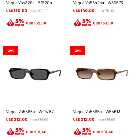
Vogue Vo4329s - 51529a
Vogue Vo5642su - W65673
160,00
140,00
USD
200,00
USD
175,00
USD
USD
152,00
133,00
USD
USD
20
20
Vogue Vo5666s - W44/87
Vogue Vo5666s - W65613
212,00
212,00
USD
265,00
USD
265,00
USD
USD
201,40
201,40
USD
USD