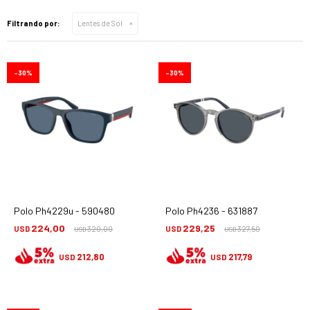
Filtrando por:
Lentes de Sol
30
30
Polo Ph4229u - 590480
Polo Ph4236 - 631887
224,00
229,25
USD
320,00
USD
327,50
USD
USD
212,80
217,79
USD
USD