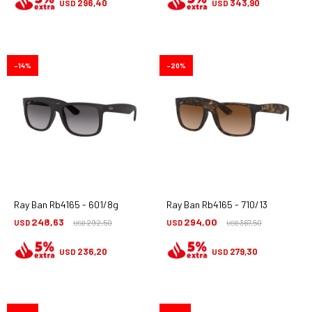
296,40
343,90
USD
USD
14
20
Ray Ban Rb4165 - 601/8g
Ray Ban Rb4165 - 710/13
248,63
294,00
USD
292,50
USD
367,50
USD
USD
236,20
279,30
USD
USD