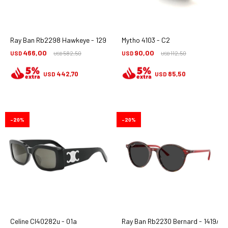
Ray Ban Rb2298 Hawkeye - 1292/m2
Mytho 4103 - C2
466,00
90,00
USD
582,50
USD
112,50
USD
USD
442,70
85,50
USD
USD
20
20
Celine Cl40282u - 01a
Ray Ban Rb2230 Bernard - 1419/48