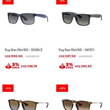
15
15
Ray Ban Rb4165 - 6596t3
Ray Ban Rb4165 - 681311
306,00
297,50
USD
360,00
USD
350,00
USD
USD
290,70
282,63
USD
USD
14
20