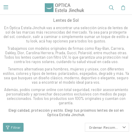

Lentes de Sol
En Óptica Estela Jinchuk vas a encontrar una selección única de lentes de
sol de las marcas más reconocidas del mercado. Ya sea para protegerte
del sol, conducir, salir a caminar o simplemente sumar un toque de estilo a
tu look, acá hay opciones para todos los gustos.
Trabajamos con modelos originales de firmas como Ray-Ban, Carrera,
Oakley, Dior, Carolina Herrera, Prada, Gucci, Polaroid, entre muchas otras.
Todos los lentes cuentan con filtro UV, lo que garantiza una protección real
contra los rayos solares, cuidando tu salud visual en cada uso.
Tenemos alternativas para hombres, mujeres y unisex, con diferentes
estilos, colores y tipos de lentes: polarizados, espejados, degradé y más. Ya
sea que busques un diseño clásico, moderno, deportivo o elegante, seguro
vas a encontrar el modelo ideal para vos.
Además, podés comprar online con total seguridad, recibir asesoramiento
personalizado y aprovechar descuentos exclusivos con medios de pago
seleccionados. Todos los productos son 100% originales y cuentan con
garantía.
Elegí calidad, protección y estilo. Elegí tus próximos lentes de sol en
Óptica Estela Jinchuk.
Recomendados