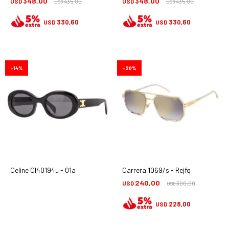
348,00
348,00
USD
435,00
USD
435,00
USD
USD
330,60
330,60
USD
USD
14
20
Celine Cl40194u - 01a
Carrera 1069/s - Rejfq
240,00
USD
300,00
USD
228,00
USD