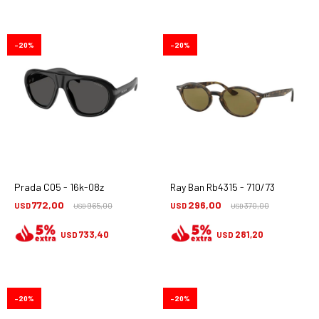
20
20
Prada C05 - 16k-08z
Ray Ban Rb4315 - 710/73
772,00
296,00
USD
965,00
USD
370,00
USD
USD
733,40
281,20
USD
USD
20
20