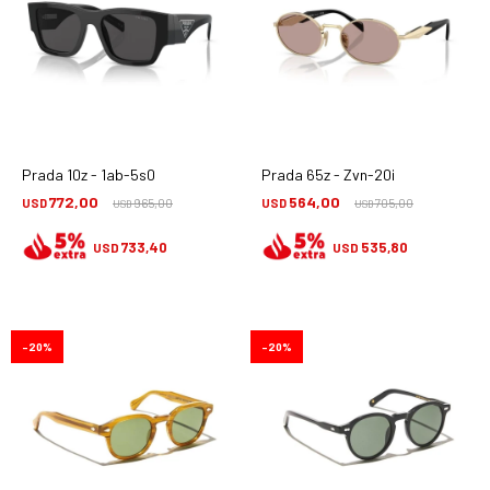
Prada 10z - 1ab-5s0
Prada 65z - Zvn-20i
772,00
564,00
USD
965,00
USD
705,00
USD
USD
733,40
535,80
USD
USD
20
20