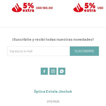
190,00
1
USD
USD
¡Suscribite y recibí todas nuestras novedades!
SUSCRIBIRME



Óptica Estela Jinchuk
2712 3525