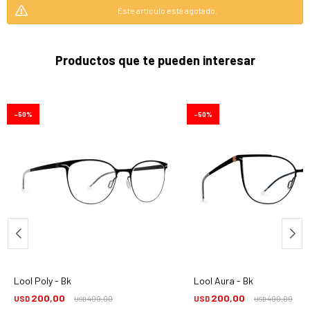
Este artículo está agotado.
Productos que te pueden interesar
50
50
Lool Poly - Bk
Lool Aura - Bk
200,00
200,00
USD
400,00
USD
400,00
USD
USD