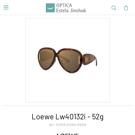

Loewe Lw40132i - 52g
51256.51264-34158