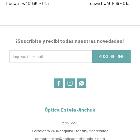
Loewe Lw40036i - 01a
Loewe Lw40146i - 01a
¡Suscribite y recibí todas nuestras novedades!
SUSCRIBIRME



Óptica Estela Jinchuk
2712 3525
Sarmiento 2494 esquina Franzini, Montevideo
compraonline@opticaestelajinchuk.com