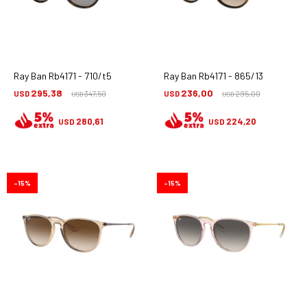
Ray Ban Rb4171 - 710/t5
Ray Ban Rb4171 - 865/13
295,38
236,00
USD
347,50
USD
295,00
USD
USD
280,61
224,20
USD
USD
15
15