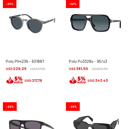
30
40
Polo Ph4236 - 631887
Polo Po3328s - 95/s3
229,25
361,50
USD
327,50
USD
602,50
USD
USD
217,79
343,43
USD
USD
20
20