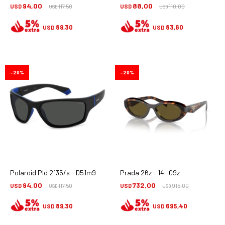
94,00
88,00
USD
117,50
USD
110,00
USD
USD
89,30
83,60
USD
USD
20
20
Polaroid Pld 2135/s - D51m9
Prada 26z - 14l-09z
94,00
732,00
USD
117,50
USD
915,00
USD
USD
89,30
695,40
USD
USD