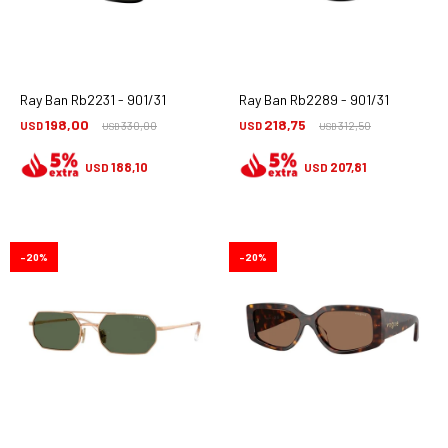
Ray Ban Rb2231 - 901/31
Ray Ban Rb2289 - 901/31
198,00
218,75
USD
330,00
USD
312,50
USD
USD
188,10
207,81
USD
USD
20
20