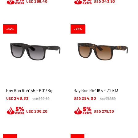
296,40
343,90
USD
USD
14
20
Ray Ban Rb4165 - 601/8g
Ray Ban Rb4165 - 710/13
248,63
294,00
USD
292,50
USD
367,50
USD
USD
236,20
279,30
USD
USD