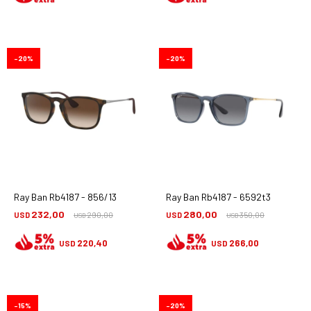
20
20
Ray Ban Rb4187 - 856/13
Ray Ban Rb4187 - 6592t3
232,00
280,00
USD
290,00
USD
350,00
USD
USD
220,40
266,00
USD
USD
15
20