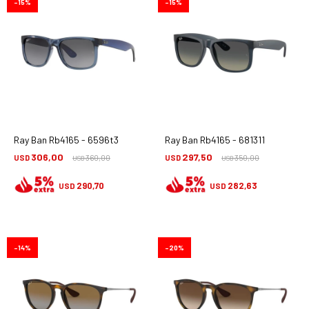
15
15
Ray Ban Rb4165 - 6596t3
Ray Ban Rb4165 - 681311
306,00
297,50
USD
360,00
USD
350,00
USD
USD
290,70
282,63
USD
USD
14
20