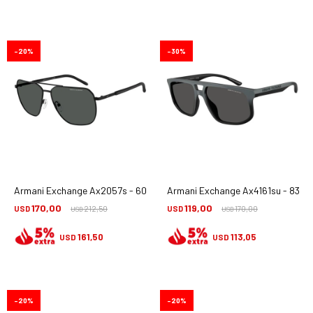
20
30
Armani Exchange Ax2057s - 600087
Armani Exchange Ax4161su - 8388
170,00
119,00
USD
212,50
USD
170,00
USD
USD
161,50
113,05
USD
USD
20
20