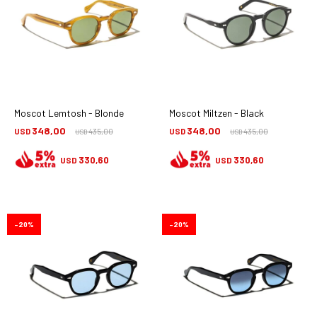
Moscot Lemtosh - Blonde
Moscot Miltzen - Black
348,00
348,00
USD
435,00
USD
435,00
USD
USD
330,60
330,60
USD
USD
20
20