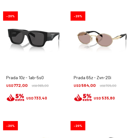
20
20
Prada 10z - 1ab-5s0
Prada 65z - Zvn-20i
772,00
564,00
USD
965,00
USD
705,00
USD
USD
733,40
535,80
USD
USD
20
20