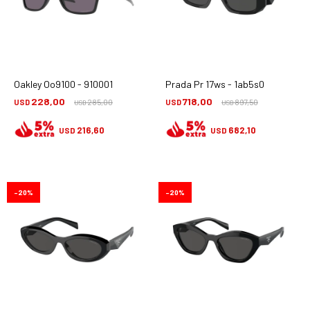
Oakley Oo9100 - 910001
Prada Pr 17ws - 1ab5s0
228,00
718,00
USD
285,00
USD
897,50
USD
USD
216,60
682,10
USD
USD
20
20