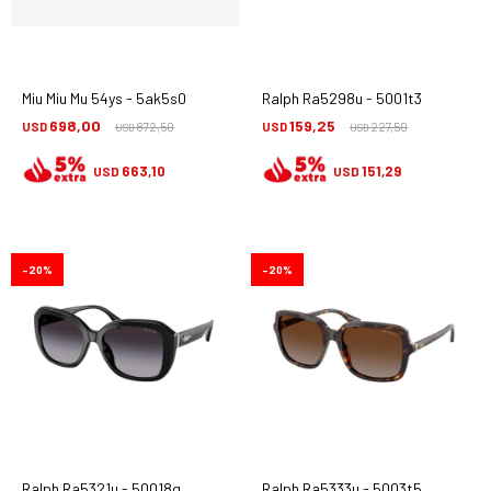
Miu Miu Mu 54ys - 5ak5s0
Ralph Ra5298u - 5001t3
698,00
159,25
USD
872,50
USD
227,50
USD
USD
663,10
151,29
USD
USD
20
20
Ralph Ra5321u - 50018g
Ralph Ra5333u - 5003t5