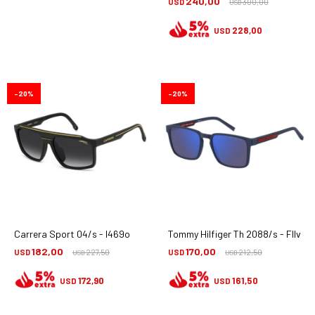
240,00
USD
300,00
USD
228,00
USD
20
20
Carrera Sport 04/s - I469o
Tommy Hilfiger Th 2088/s - Fllvi
182,00
170,00
USD
227,50
USD
212,50
USD
USD
172,90
161,50
USD
USD