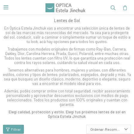

Lentes de Sol
En Óptica Estela Jinchuk vas a encontrar una selección única de lentes de
sol de las marcas más reconocidas del mercado. Ya sea para protegerte
del sol, conducir, salir a caminar o simplemente sumar un toque de estilo a
tu look, acá hay opciones para todos los gustos.
Trabajamos con modelos originales de firmas como Ray-Ban, Carrera,
Oakley, Dior, Carolina Herrera, Prada, Gucci, Polaroid, entre muchas otras.
Todos los lentes cuentan con filtro UV, lo que garantiza una protección real
contra los rayos solares, cuidando tu salud visual en cada uso.
Tenemos alternativas para hombres, mujeres y unisex, con diferentes
estilos, colores y tipos de lentes: polarizados, espejados, degradé y más. Ya
sea que busques un diseño clásico, moderno, deportivo o elegante, seguro
vas a encontrar el modelo ideal para vos.
Además, podés comprar online con total seguridad, recibir asesoramiento
personalizado y aprovechar descuentos exclusivos con medios de pago
seleccionados. Todos los productos son 100% originales y cuentan con
garantía.
Elegí calidad, protección y estilo. Elegí tus próximos lentes de sol en
Óptica Estela Jinchuk.
Recomendados