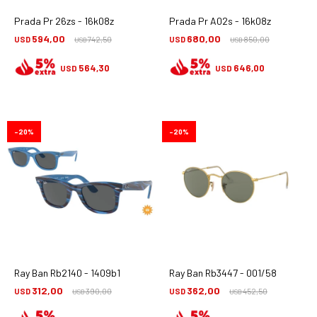
Prada Pr 26zs - 16k08z
Prada Pr A02s - 16k08z
594,00
680,00
USD
742,50
USD
850,00
USD
USD
564,30
646,00
USD
USD
20
20
Ray Ban Rb2140 - 1409b1
Ray Ban Rb3447 - 001/58
312,00
362,00
USD
390,00
USD
452,50
USD
USD