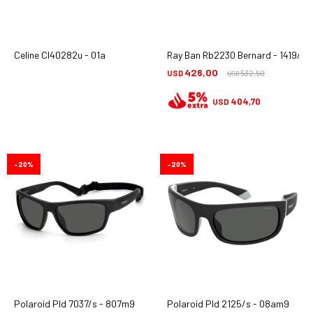
Celine Cl40282u - 01a
Ray Ban Rb2230 Bernard - 1419/48
426,00
USD
532,50
USD
404,70
USD
20
20
Polaroid Pld 7037/s - 807m9
Polaroid Pld 2125/s - 08am9