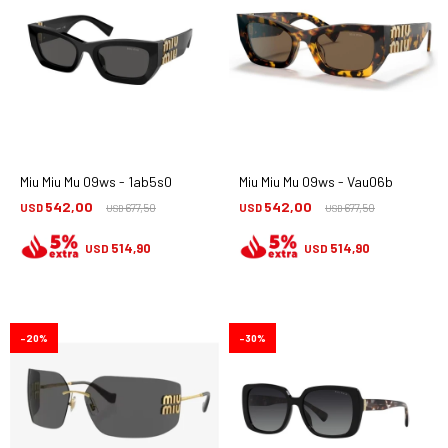
Miu Miu Mu 09ws - 1ab5s0
Miu Miu Mu 09ws - Vau06b
542,00
542,00
USD
677,50
USD
677,50
USD
USD
514,90
514,90
USD
USD
20
30