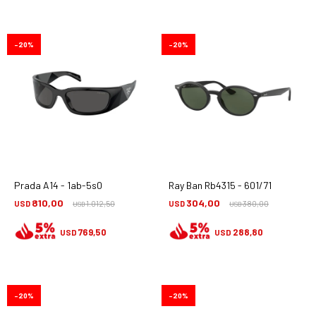
20
20
Prada A14 - 1ab-5s0
Ray Ban Rb4315 - 601/71
810,00
304,00
USD
1.012,50
USD
380,00
USD
USD
769,50
288,80
USD
USD
20
20