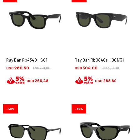
Ray Ban Rb4340 - 601
Ray Ban Rb0840s - 901/31
280,50
304,00
USD
330,00
USD
380,00
USD
USD
266,48
288,80
USD
USD
40
30