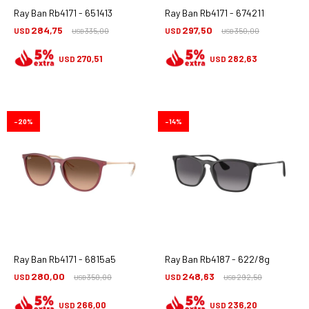
Ray Ban Rb4171 - 651413
Ray Ban Rb4171 - 674211
284,75
297,50
USD
335,00
USD
350,00
USD
USD
270,51
282,63
USD
USD
20
14
Ray Ban Rb4171 - 6815a5
Ray Ban Rb4187 - 622/8g
280,00
248,63
USD
350,00
USD
292,50
USD
USD
266,00
236,20
USD
USD