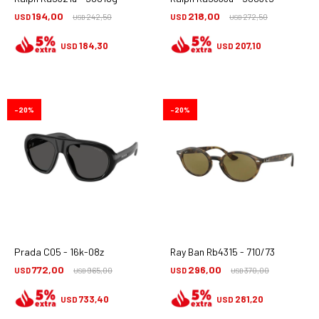
194,00
218,00
USD
242,50
USD
272,50
USD
USD
184,30
207,10
USD
USD
20
20
Prada C05 - 16k-08z
Ray Ban Rb4315 - 710/73
772,00
296,00
USD
965,00
USD
370,00
USD
USD
733,40
281,20
USD
USD