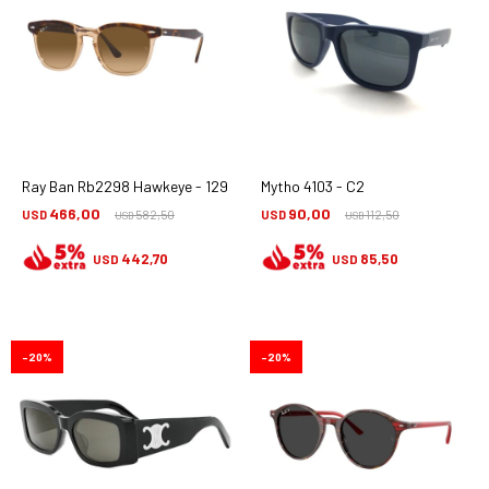
Ray Ban Rb2298 Hawkeye - 1292/m2
Mytho 4103 - C2
466,00
90,00
USD
582,50
USD
112,50
USD
USD
442,70
85,50
USD
USD
20
20