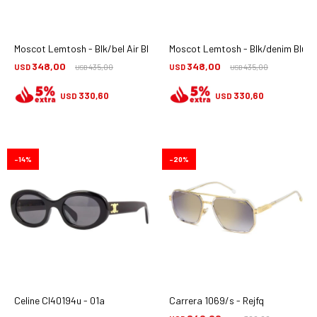
Moscot Lemtosh - Blk/bel Air Blue
Moscot Lemtosh - Blk/denim Blu
348,00
348,00
USD
435,00
USD
435,00
USD
USD
330,60
330,60
USD
USD
14
20
Celine Cl40194u - 01a
Carrera 1069/s - Rejfq