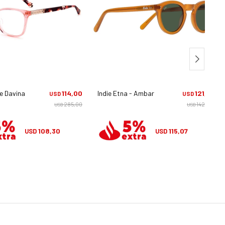
 Davina - 35j
114,00
Indie Etna - Ambar
121,13
USD
USD
285,00
142,50
USD
USD
108,30
115,07
USD
USD