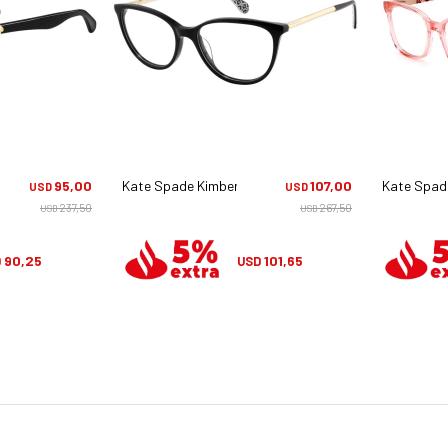
na
95,00
Kate Spade Kimberlee - 807
107,00
Kate Spade
USD
USD
237,50
267,50
USD
USD
90,25
101,65
D
USD