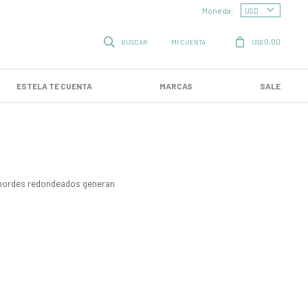
Moneda:
0,00
USD
ESTELA TE CUENTA
MARCAS
SALE
s bordes redondeados generan