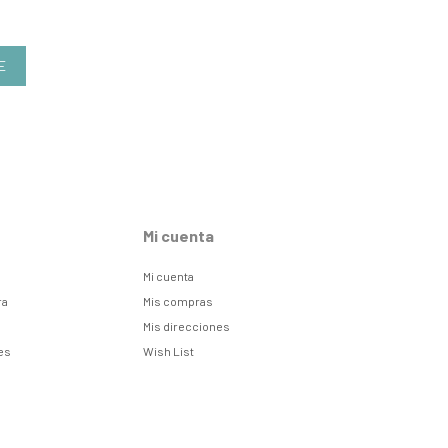
E
Mi cuenta
Mi cuenta
ra
Mis compras
Mis direcciones
es
Wish List