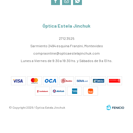



Óptica Estela Jinchuk
2712 3525
Sarmiento 2494 esquina Franzini, Montevideo
compraonline@opticaestelajinchuk.com
Lunes a Viernes de 9:30 a 19:30 hs. y Sábados de 9 a 13 hs.
© Copyright 2026 / Óptica Estela Jinchuk