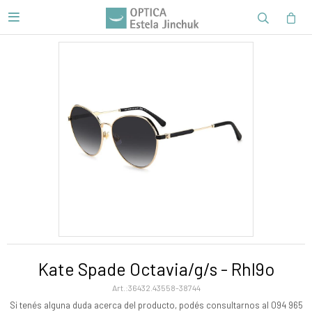

Kate Spade Octavia/g/s - Rhl9o
36432.43558-38744
Si tenés alguna duda acerca del producto, podés consultarnos al 094 965