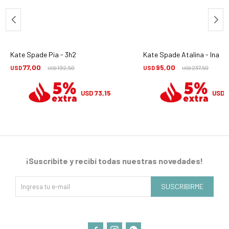
Kate Spade Pia - 3h2
Kate Spade Atalina - Ina
77,00
95,00
USD
192,50
USD
237,50
USD
USD
73,15
USD
USD
¡Suscribite y recibí todas nuestras novedades!
SUSCRIBIRME