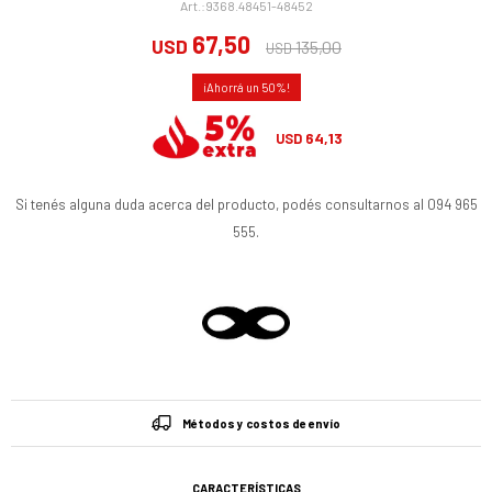
9368.48451-48452
67,50
USD
135,00
USD
50
64,13
USD
Si tenés alguna duda acerca del producto, podés consultarnos al 094 965
555.
Métodos y costos de envío
CARACTERÍSTICAS