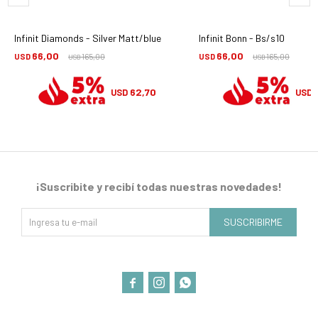
Infinit Diamonds - Silver Matt/blue
Infinit Bonn - Bs/s10
66,00
66,00
USD
165,00
USD
165,00
USD
USD
62,70
USD
USD
¡Suscribite y recibí todas nuestras novedades!
SUSCRIBIRME


