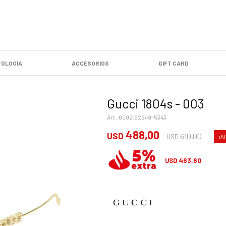
OLOGÍA
ACCESORIOS
GIFT CARD
Gucci 1804s - 003
6002.52549-5343
488,00
USD
610,00
USD
463,60
USD