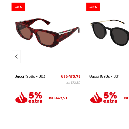
30
30
,00
Gucci 1959s - 003
470,75
Gucci 1890s - 001
USD
5,00
672,50
USD
447,21
USD
US