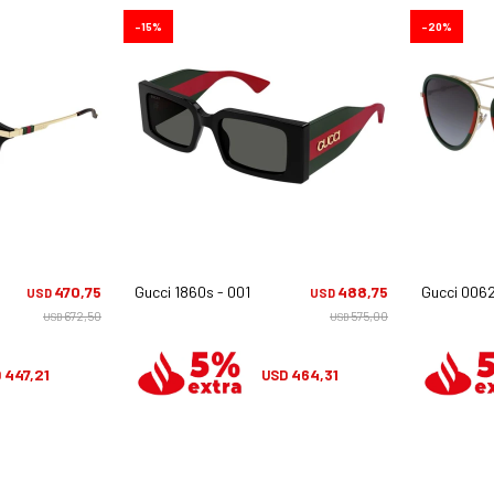
15
20
470,75
Gucci 1860s - 001
488,75
Gucci 0062
USD
USD
672,50
575,00
USD
USD
447,21
464,31
D
USD