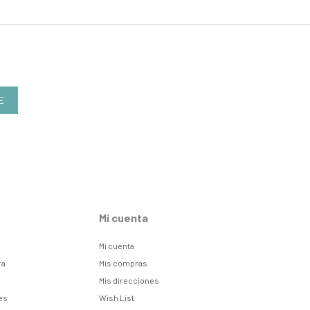
E
Mi cuenta
Mi cuenta
ra
Mis compras
Mis direcciones
es
Wish List