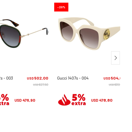
20
s - 003
502,00
Gucci 1407s - 004
504,00
USD
USD
627,50
630,00
USD
USD
476,90
478,80
USD
USD