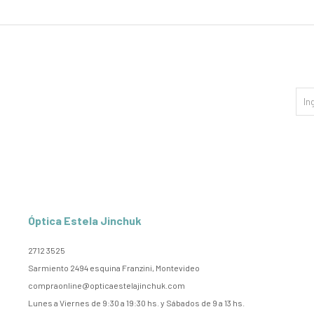
Óptica Estela Jinchuk
2712 3525
Sarmiento 2494 esquina Franzini, Montevideo
compraonline@opticaestelajinchuk.com
Lunes a Viernes de 9:30 a 19:30 hs. y Sábados de 9 a 13 hs.