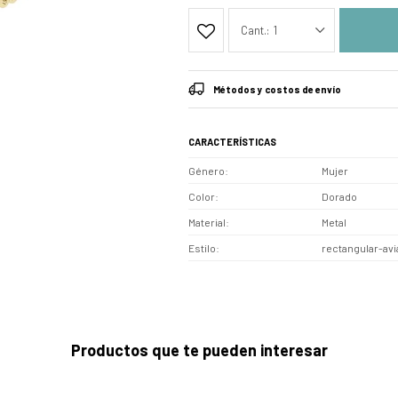
1
Métodos y costos de envío
CARACTERÍSTICAS
Género
Mujer
Color
Dorado
Material
Metal
Estilo
rectangular-av
Productos que te pueden interesar