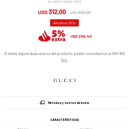
6002.49354-6350
312,00
USD
390,00
USD
20
296,40
USD
Si tenés alguna duda acerca del producto, podés consultarnos al 094 965
555.
Métodos y costos de envío
CARACTERÍSTICAS
Género
Hombre