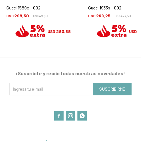
Gucci 1589o - 002
Gucci 1933s - 002
298,50
299,25
USD
497,50
USD
427,50
USD
USD
283,58
2
USD
USD
¡Suscribite y recibí todas nuestras novedades!
SUSCRIBIRME


