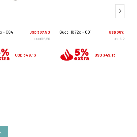
o - 004
367,50
Gucci 1672o - 001
367,50
USD
USD
612,50
612,50
USD
USD
349,13
349,13
USD
USD
E