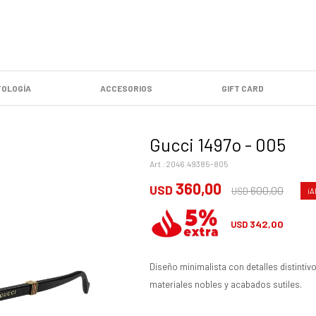
OLOGÍA
ACCESORIOS
GIFT CARD
Gucci 1497o - 005
2046.49385-805
360,00
USD
600,00
USD
342,00
USD
Diseño minimalista con detalles distintiv
materiales nobles y acabados sutiles.