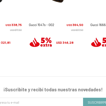
338,75
Gucci 1547s - 002
364,50
Gucci 1666
USD
USD
677,50
607,50
USD
USD
321,81
346,28
D
USD
¡Suscribite y recibí todas nuestras novedades!
SUSCRIBIRM