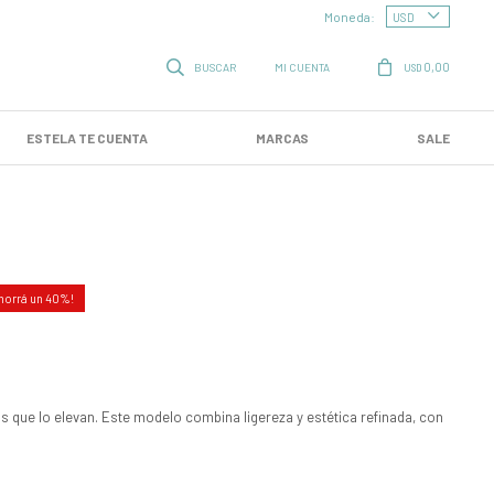
Moneda:
0,00
USD
ESTELA TE CUENTA
MARCAS
SALE
40
os que lo elevan. Este modelo combina ligereza y estética refinada, con