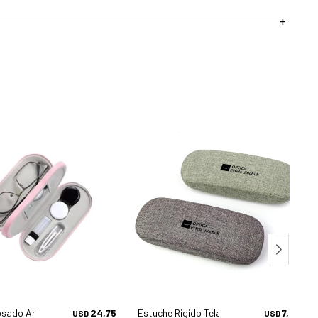
 Accesorios
osado Armazones Y Lc Ohr-mp588 - Accesorios
24,75
Estuche Rigido Tela Gris Oscuro Optica Es
7,50
USD
USD