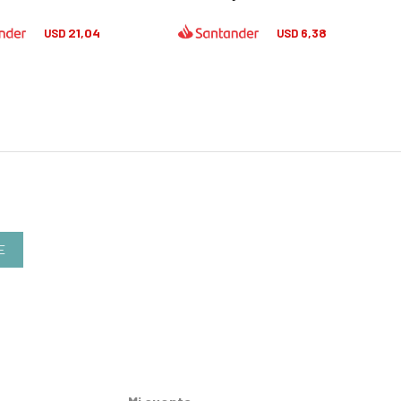
21,04
6,38
USD
USD
E