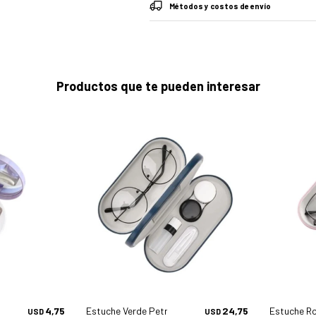
Métodos y costos de envío
Productos que te pueden interesar
 Contacto Ohr-mp579 - Accesorios
4,75
Estuche Verde Petroleo Armazones Y Lc Ohr-mp588 -
24,75
Estuche R
USD
USD