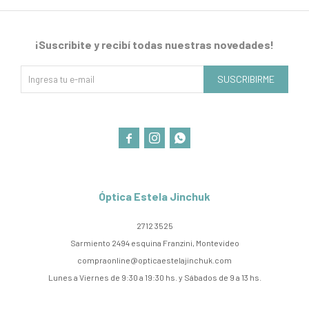
¡Suscribite y recibí todas nuestras novedades!
SUSCRIBIRME



Óptica Estela Jinchuk
2712 3525
Sarmiento 2494 esquina Franzini, Montevideo
compraonline@opticaestelajinchuk.com
Lunes a Viernes de 9:30 a 19:30 hs. y Sábados de 9 a 13 hs.