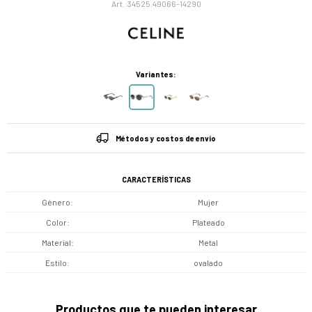
34525.49066-14290
Variantes:
Métodos y costos de envío
CARACTERÍSTICAS
Género
Mujer
Color
Plateado
Material
Metal
Estilo
ovalado
Productos que te pueden interesar