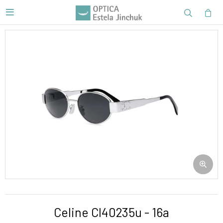

Celine Cl40235u - 16a