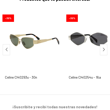
30
30
Celine Cl40293u - 30n
Celine Cl40254u - 16a
¡Suscribite y recibí todas nuestras novedades!