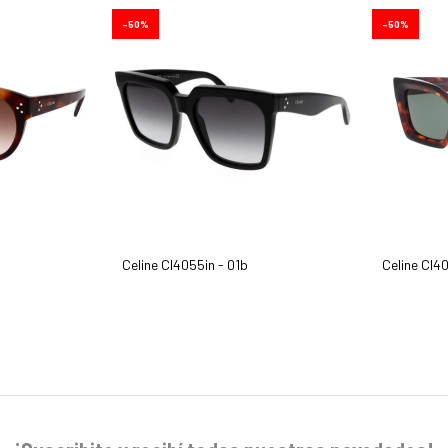
50
50
Celine Cl4055in - 01b
Celine Cl40