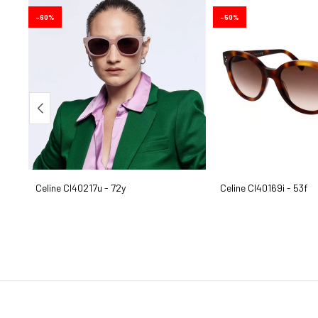
60
50
Celine Cl40217u - 72y
Celine Cl40169i - 53f