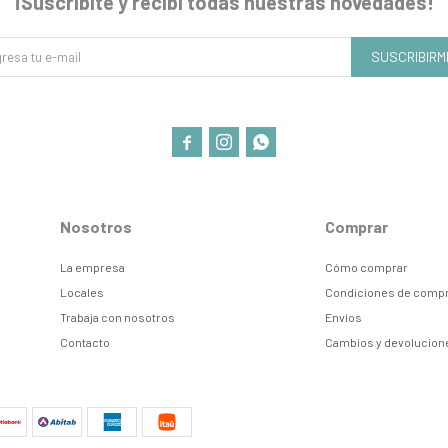
¡Suscribite y recibí todas nuestras novedades!
SUSCRIBIRM



Nosotros
Comprar
La empresa
Cómo comprar
Locales
Condiciones de comp
Trabaja con nosotros
Envíos
Contacto
Cambios y devolucion