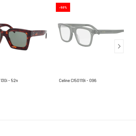
50
130i - 52n
Celine Cl50119i - 096