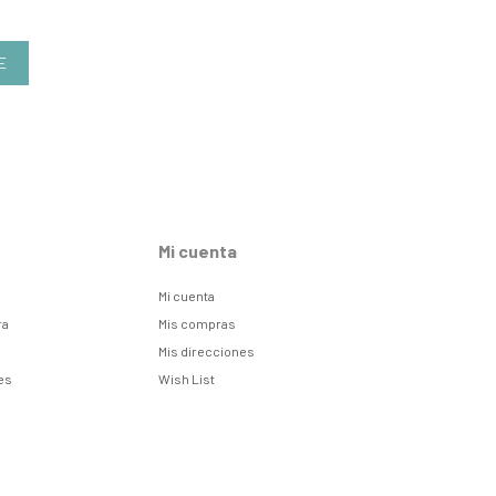
E
Mi cuenta
Mi cuenta
ra
Mis compras
Mis direcciones
es
Wish List