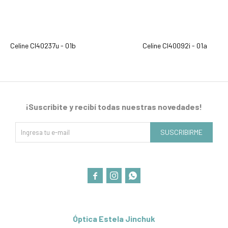
Celine Cl40237u - 01b
Celine Cl40092i - 01a
¡Suscribite y recibí todas nuestras novedades!
SUSCRIBIRME



Óptica Estela Jinchuk