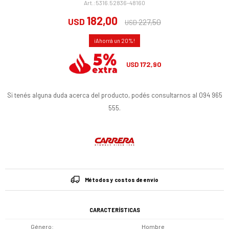
5316.52836-48160
182,00
USD
227,50
USD
20
172,90
USD
Si tenés alguna duda acerca del producto, podés consultarnos al 094 965
555.
Métodos y costos de envío
CARACTERÍSTICAS
Género
Hombre