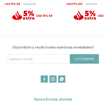
173,25
174,00
USD
247,50
USD
217,50
USD
USD
164,59
1
USD
USD
¡Suscribite y recibí todas nuestras novedades!
SUSCRIBIRME



Óptica Estela Jinchuk