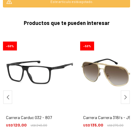
Este artículo está agotado.
Productos que te pueden interesar
50
50
Carrera Carduc 032 - 807
Carrera Carrera 318/s - J5
120,00
135,00
USD
240,00
USD
270,00
USD
USD