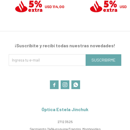
114,00
1
USD
USD
¡Suscribite y recibí todas nuestras novedades!
SUSCRIBIRME



Óptica Estela Jinchuk
2712 3525
Sarmiento 2494 esquina Franzini, Montevideo