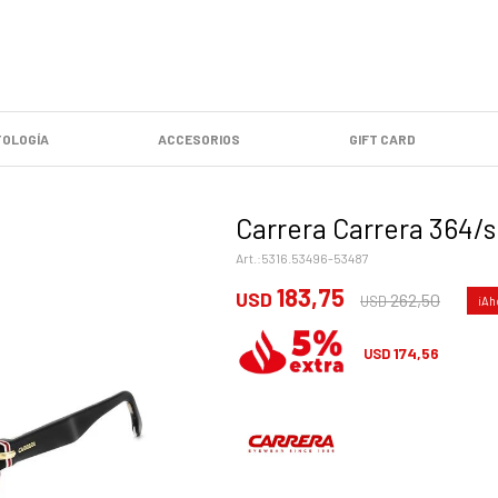
OLOGÍA
ACCESORIOS
GIFT CARD
Carrera Carrera 364/s
5316.53496-53487
183,75
USD
262,50
USD
174,56
USD