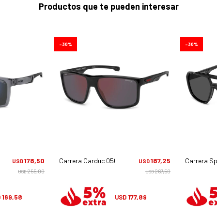
Productos que te pueden interesar
30
30
- R6sxt
178,50
Carrera Carduc 056/s - Oith4
187,25
Carrera Sp
USD
USD
255,00
267,50
USD
USD
169,58
177,89
D
USD