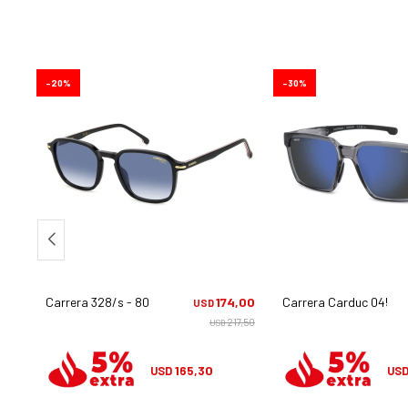
20
30
,25
Carrera 328/s - 80708
174,00
Carrera Carduc 045/s 
USD
7,50
217,50
USD
165,30
USD
US