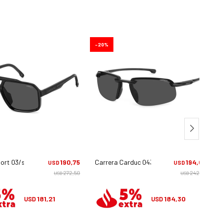
20
ort 03/s - 807m9
190,75
Carrera Carduc 043/s - 807ir
194,00
USD
USD
272,50
242,50
USD
USD
181,21
184,30
USD
USD