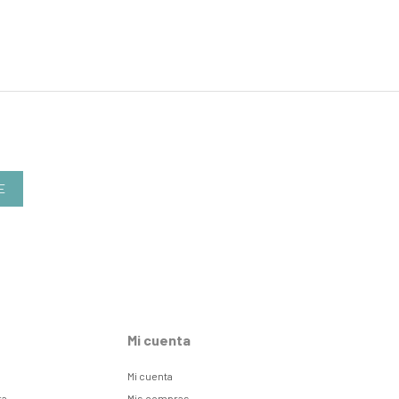
E
Mi cuenta
Mi cuenta
ra
Mis compras