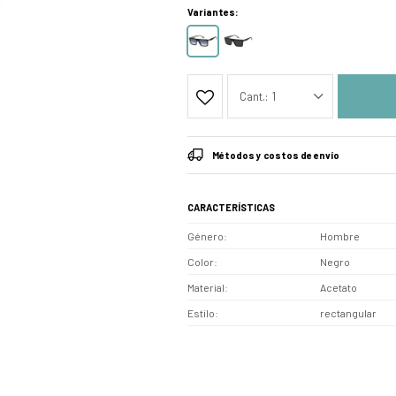
Variantes:
1
Métodos y costos de envío
CARACTERÍSTICAS
Género
Hombre
Color
Negro
Material
Acetato
Estilo
rectangular