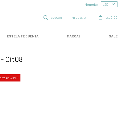
Moneda:
0,00
USD
ESTELA TE CUENTA
MARCAS
SALE
 - Oit08
30