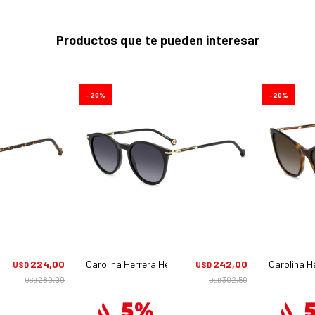
Productos que te pueden interesar
20
20
0245/s - O63ha
224,00
Carolina Herrera Her 0230/s - 8079o
242,00
Carolina H
USD
USD
280,00
302,50
USD
USD