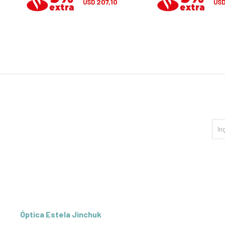
207,10
USD
US
Óptica Estela Jinchuk