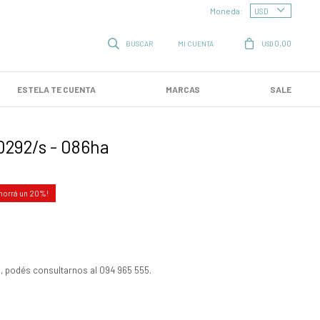
Moneda:
0,00
USD
ESTELA TE CUENTA
MARCAS
SALE
0292/s - 086ha
20
, podés consultarnos al 094 965 555.