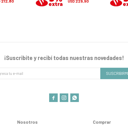
212,80
229,90
D
USD
¡Suscribite y recibí todas nuestras novedades!
SUSCRIBIRM



Nosotros
Comprar