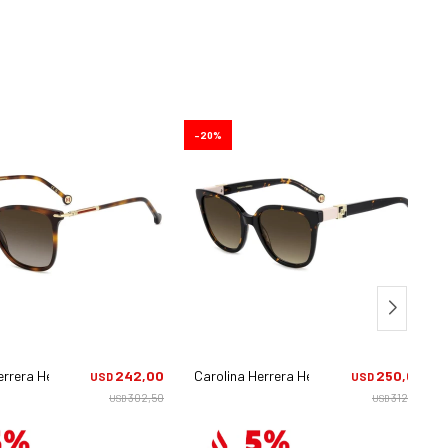
20
errera Her 0268/s - 086ha
242,00
Carolina Herrera Her 0297/s - 086ha
250,00
USD
USD
302,50
312,50
USD
USD