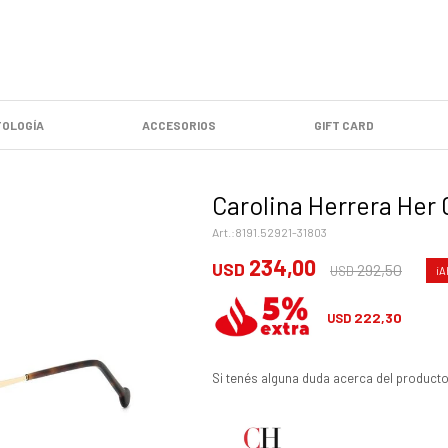
OLOGÍA
ACCESORIOS
GIFT CARD
Carolina Herrera Her 
8191.52921-31803
234,00
USD
292,50
USD
222,30
USD
Si tenés alguna duda acerca del producto