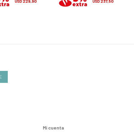
229,90
237,50
USD
USD
E
Mi cuenta