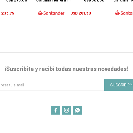
USD
USD
233,75
261,38
D
USD
¡Suscribite y recibí todas nuestras novedades!
SUSCRIBIRM


