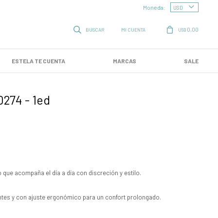
Moneda:
0,00
USD
ESTELA TE CUENTA
MARCAS
SALE
0274 - 1ed
 que acompaña el día a día con discreción y estilo.
entes y con ajuste ergonómico para un confort prolongado.