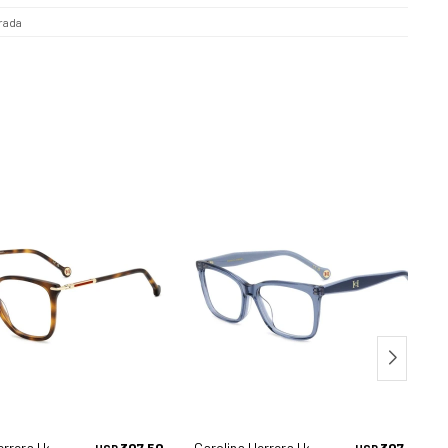
rada
errera Her 0270 - 086
307,50
Carolina Herrera Her 0260/g - Pjp
307,50