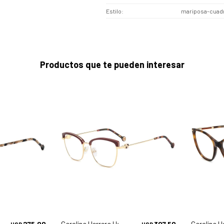
Estilo
mariposa-cuad
Productos que te pueden interesar
280 - 35j
275,00
Carolina Herrera Her 0243 - 6k3
307,50
Carolina H