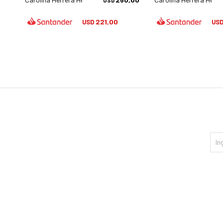
USD
221,00
USD
US