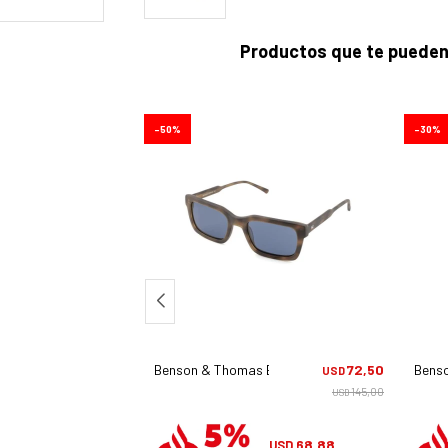
Productos que te pueden
50
30
Bt 119 - C2
70,00
Benson & Thomas Bt519 - C2
72,50
Benso
USD
USD
140,00
145,00
USD
USD
66,50
68,88
USD
USD