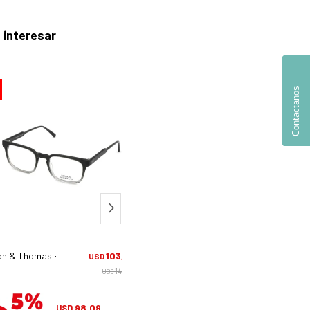
 interesar
30
Contactanos
n & Thomas Bt 132 - C1
103,25
Benson & Thomas Bt 128 - C1
122,
USD
USD
147,50
175,
USD
USD
98,09
116,38
USD
USD