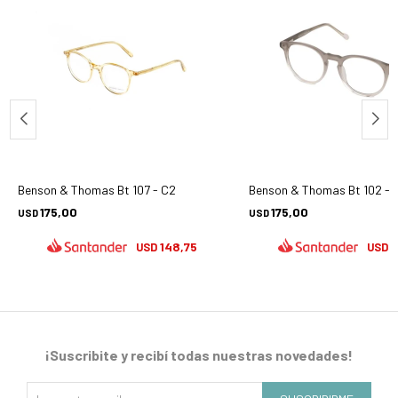
Benson & Thomas Bt 107 - C2
Benson & Thomas Bt 102 - 
175,00
175,00
USD
USD
148,75
1
USD
USD
¡Suscribite y recibí todas nuestras novedades!