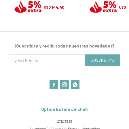
144,40
1
USD
USD
¡Suscribite y recibí todas nuestras novedades!
SUSCRIBIRME



Óptica Estela Jinchuk
2712 3525
Sarmiento 2494 esquina Franzini, Montevideo