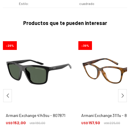
Estilo
cuadrado
Productos que te pueden interesar
20
30
Armani Exchange 4149su - 807871
Armani Exchange 3111u - 8
152,00
157,50
USD
190,00
USD
225,00
USD
USD