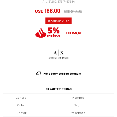
31282.53317-53384
168,00
USD
210,00
USD
20
159,60
USD
Métodos y costos de envío
CARACTERÍSTICAS
Género
Hombre
Color
Negro
Cristal
Polarizado