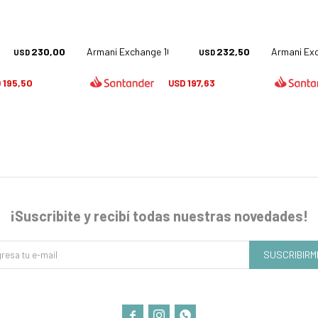
 - 6089
230,00
Armani Exchange 1071 - 6000
232,50
Armani Exc
USD
USD
195,50
197,63
D
USD
¡Suscribite y recibí todas nuestras novedades!
SUSCRIBIRM


