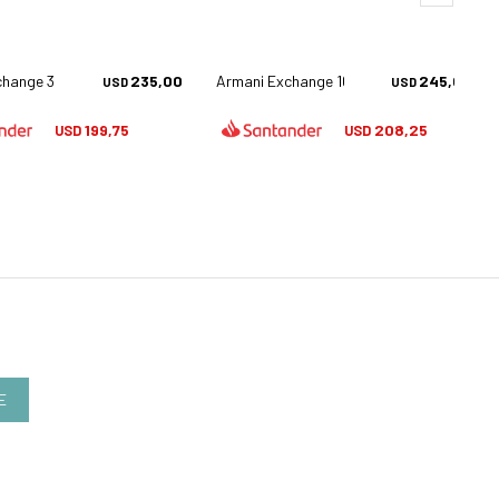
hange 3111u - 8344
235,00
Armani Exchange 1034 - 6103
245,00
USD
USD
199,75
208,25
USD
USD
E