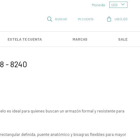
Moneda:
0,00
USD
ESTELA TE CUENTA
MARCAS
SALE
8 - 8240
elo es ideal para quienes buscan un armazón formal y resistente para
 rectangular definida, puente anatómico y bisagras flexibles para mayor