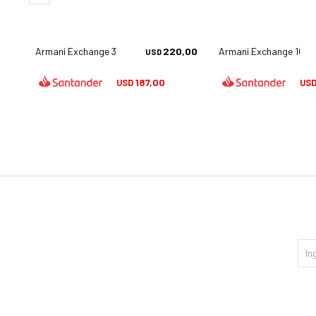
,00
Armani Exchange 3119 - 8363
220,00
Armani Exchange 1019
USD
187,00
USD
US