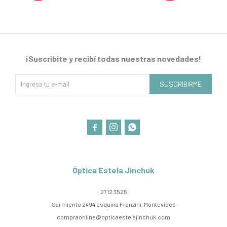
¡Suscribite y recibí todas nuestras novedades!
SUSCRIBIRME



Óptica Estela Jinchuk
2712 3525
Sarmiento 2494 esquina Franzini, Montevideo
compraonline@opticaestelajinchuk.com