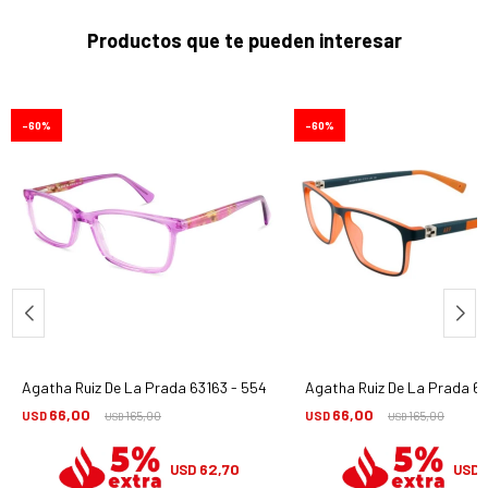
Productos que te pueden interesar
60
60
Agatha Ruiz De La Prada 63163 - 554
Agatha Ruiz De La Prada 62
66,00
66,00
USD
165,00
USD
165,00
USD
USD
62,70
USD
USD