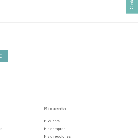
E
Mi cuenta
Mi cuenta
ra
Mis compras
Mis direcciones