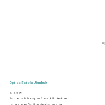
Óptica Estela Jinchuk
2712 3525
Sarmiento 2494 esquina Franzini, Montevideo
compraonline@opticaestelajinchuk.com