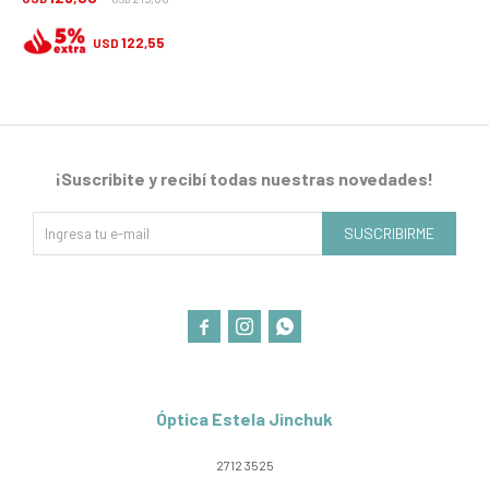
122,55
USD
¡Suscribite y recibí todas nuestras novedades!
SUSCRIBIRME



Óptica Estela Jinchuk
2712 3525