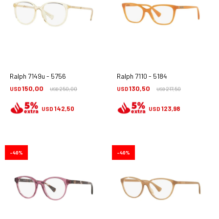
Ralph 7149u - 5756
Ralph 7110 - 5184
150,00
130,50
USD
250,00
USD
217,50
USD
USD
142,50
123,98
USD
USD
40
40