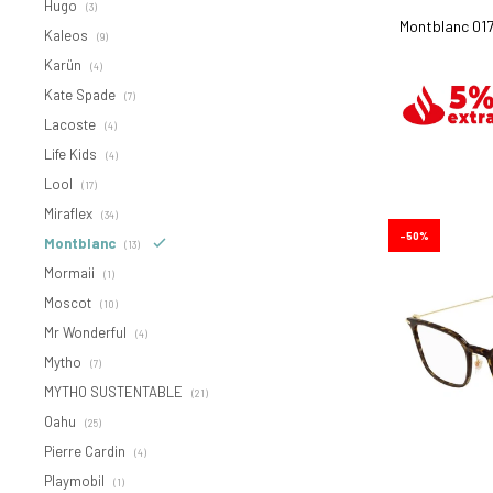
Hugo
(3)
Montblanc 017
Kaleos
(9)
Karün
(4)
Kate Spade
(7)
Lacoste
(4)
Life Kids
(4)
Lool
(17)
Miraflex
(34)
50
Montblanc
(13)
Mormaii
(1)
Moscot
(10)
Mr Wonderful
(4)
Mytho
(7)
MYTHO SUSTENTABLE
(21)
Oahu
(25)
Pierre Cardin
(4)
Playmobil
(1)