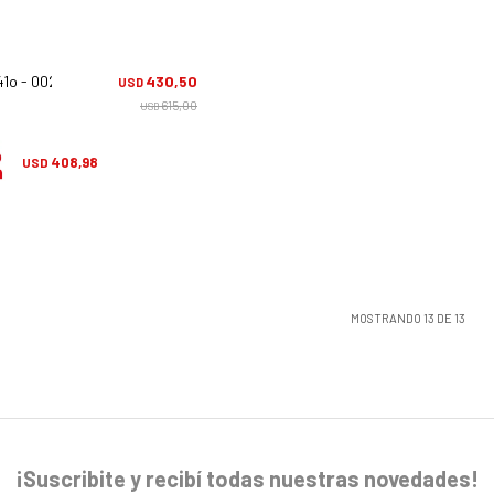
1o - 002
430,50
USD
615,00
USD
408,98
USD
MOSTRANDO
13
DE
13
¡Suscribite y recibí todas nuestras novedades!