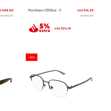
409,50
Montblanc 0309oa - 001
341,25
D
USD
585,00
682,50
USD
USD
324,19
USD
30