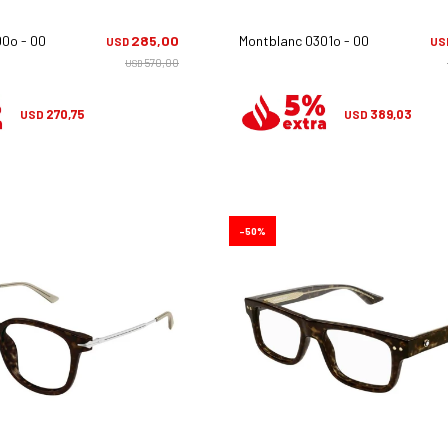
00o - 007
285,00
Montblanc 0301o - 005
USD
US
570,00
USD
270,75
389,03
USD
USD
50