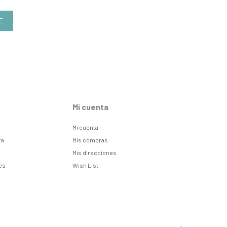
E
Mi cuenta
Mi cuenta
ra
Mis compras
Mis direcciones
es
Wish List