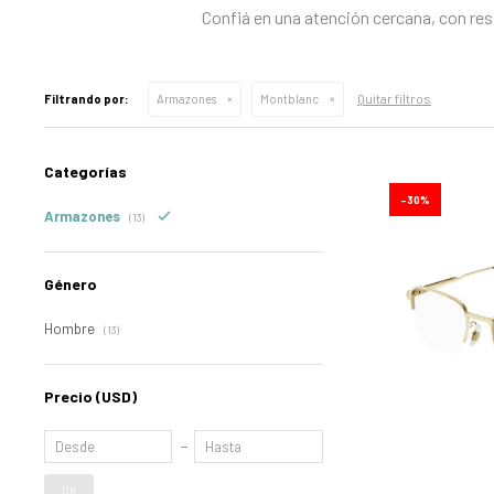
Confiá en una atención cercana, con res
Quitar filtros
Filtrando por:
Armazones
Montblanc
Categorías
30
Armazones
(13)
Género
Hombre
(13)
Precio
(USD)
OK