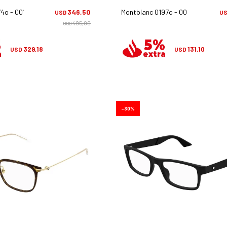
4o - 001
346,50
Montblanc 0197o - 005
USD
U
495,00
USD
329,18
131,10
USD
USD
30