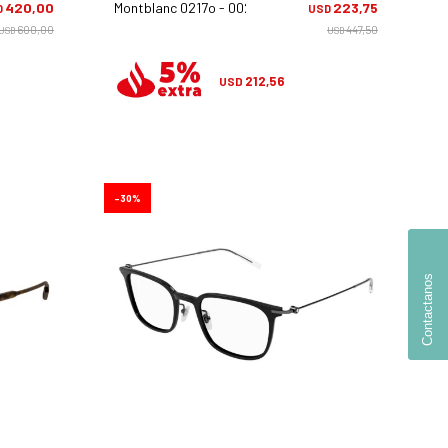
420,00
Montblanc 0217o - 002
223,75
D
USD
600,00
447,50
USD
USD
212,56
USD
30
Contactanos