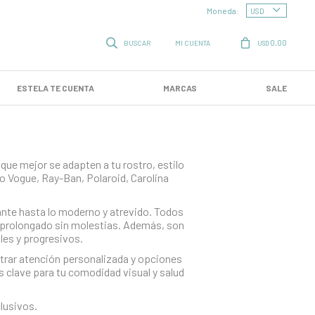
Moneda:
0,00
USD
ESTELA TE CUENTA
MARCAS
SALE
ue mejor se adapten a tu rostro, estilo
o Vogue, Ray-Ban, Polaroid, Carolina
nte hasta lo moderno y atrevido. Todos
o prolongado sin molestias. Además, son
les y progresivos.
ntrar atención personalizada y opciones
 clave para tu comodidad visual y salud
lusivos.