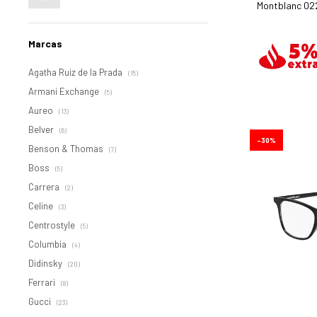
Montblanc 02
Marcas
Agatha Ruiz de la Prada
(15)
Armani Exchange
(5)
Aureo
(13)
Belver
(6)
30
Benson & Thomas
(7)
Boss
(5)
Carrera
(2)
Celine
(3)
Centrostyle
(5)
Columbia
(4)
Didinsky
(20)
Ferrari
(8)
Gucci
(23)