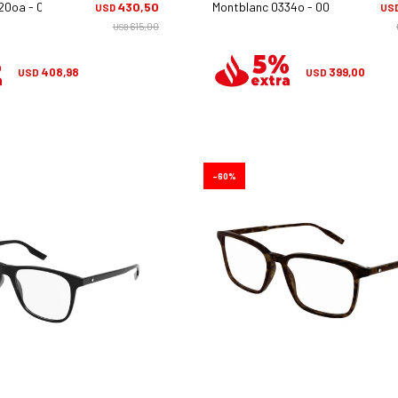
20oa - 005
430,50
Montblanc 0334o - 001
USD
US
615,00
USD
408,98
399,00
USD
USD
60