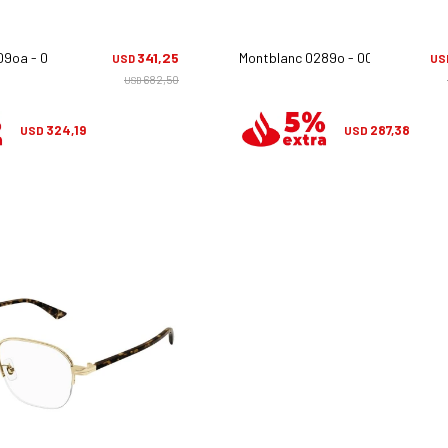
09oa - 002
341,25
Montblanc 0289o - 002
USD
US
682,50
USD
324,19
287,38
USD
USD