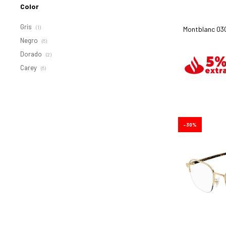
Color
Gris
Montblanc 03
(1)
Negro
(5)
Dorado
(2)
Carey
(5)
30