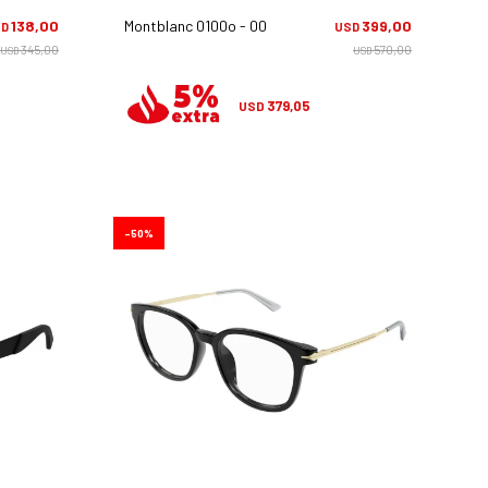
138,00
Montblanc 0100o - 005
399,00
SD
USD
345,00
570,00
USD
USD
379,05
USD
50