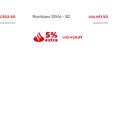
302,50
Montblanc 0341o - 003
451,50
D
USD
605,00
645,00
USD
USD
428,93
USD