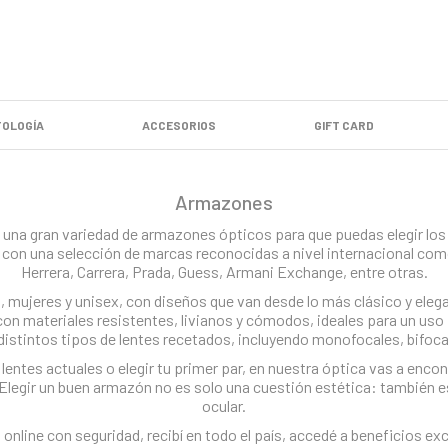
OLOGÍA
ACCESORIOS
GIFT CARD
Armazones
una gran variedad de armazones ópticos para que puedas elegir los q
con una selección de marcas reconocidas a nivel internacional com
Herrera, Carrera, Prada, Guess, Armani Exchange, entre otras.
ujeres y unisex, con diseños que van desde lo más clásico y elega
n materiales resistentes, livianos y cómodos, ideales para un us
istintos tipos de lentes recetados, incluyendo monofocales, bifoca
lentes actuales o elegir tu primer par, en nuestra óptica vas a enco
Elegir un buen armazón no es solo una cuestión estética: también es
ocular.
online con seguridad, recibí en todo el país, accedé a beneficios exc