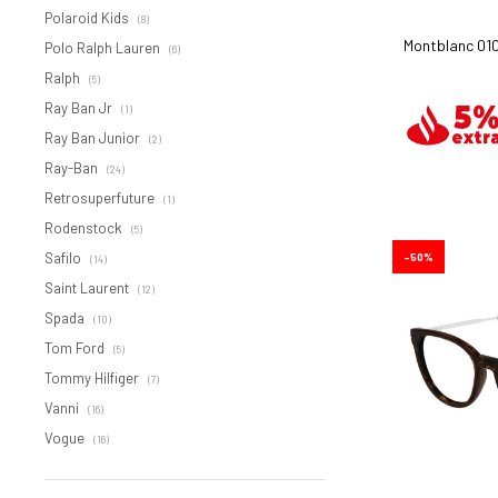
Polaroid Kids
(8)
Montblanc 01
Polo Ralph Lauren
(6)
Ralph
(5)
Ray Ban Jr
(1)
Ray Ban Junior
(2)
Ray-Ban
(24)
Retrosuperfuture
(1)
Rodenstock
(5)
Safilo
50
(14)
Saint Laurent
(12)
Spada
(10)
Tom Ford
(5)
Tommy Hilfiger
(7)
Vanni
(16)
Vogue
(16)