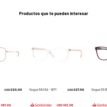
Productos que te pueden interesar
220,00
Vogue 5643d - W745
227,50
Vogue 551
USD
USD
187,00
193,38
D
USD