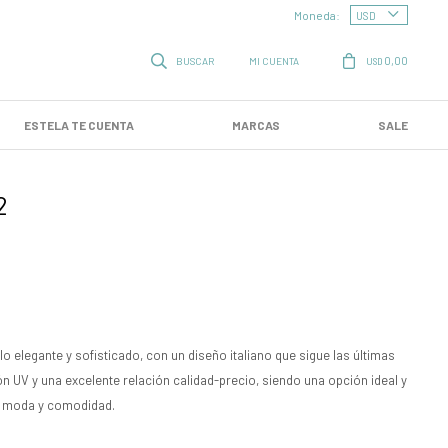
Moneda:
0,00
USD
ESTELA TE CUENTA
MARCAS
SALE
2
o elegante y sofisticado, con un diseño italiano que sigue las últimas
n UV y una excelente relación calidad-precio, siendo una opción ideal y
r moda y comodidad.