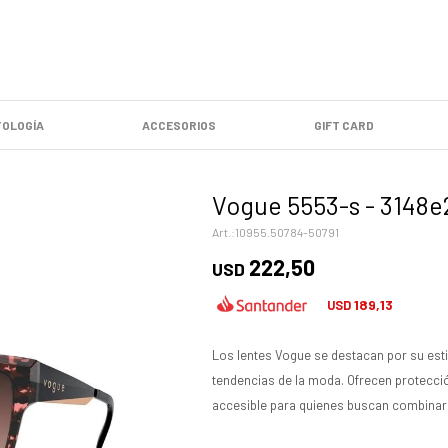
OLOGÍA
ACCESORIOS
GIFT CARD
Vogue 5553-s - 3148e
10955.50784-50791
222,50
USD
189,13
USD
Los lentes Vogue se destacan por su estil
tendencias de la moda. Ofrecen protecció
accesible para quienes buscan combina