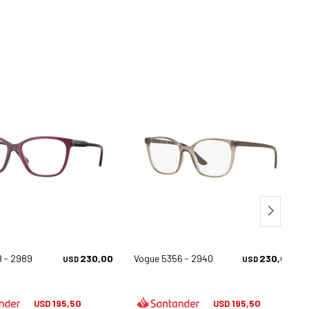
8 - 2989
230,00
Vogue 5356 - 2940
230,00
USD
USD
195,50
195,50
USD
USD