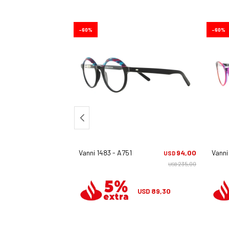
60
60
5
94,00
Vanni 1483 - A751
94,00
Vanni
USD
USD
235,00
235,00
USD
USD
89,30
89,30
USD
USD