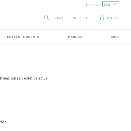
Moneda:
0,00
USD
ESTELA TE CUENTA
MARCAS
SALE
neas puras y estética actual
ción.