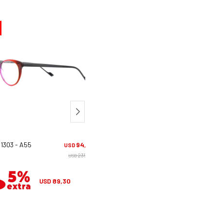
60
 1303 - A55
94,00
Vanni 1326 - A105
94,
USD
USD
235,00
235,
USD
USD
89,30
89,30
USD
USD