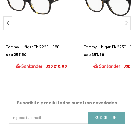
Tommy Hilfiger Th 2229 - 086
Tommy Hilfiger Th 2230 - 0
257,50
257,50
USD
USD
218,88
2
USD
USD
¡Suscribite y recibí todas nuestras novedades!
SUSCRIBIRME