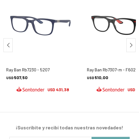
Ray Ban Rb7230 - 5207
Ray Ban Rb7307-m - F602
507,50
510,00
USD
USD
431,38
4
USD
USD
¡Suscribite y recibí todas nuestras novedades!