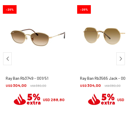
20
20
Ray Ban Rb3749 - 001/51
Ray Ban Rb3565 Jack - 001
304,00
304,00
USD
380,00
USD
380,00
USD
USD
288,80
2
USD
USD