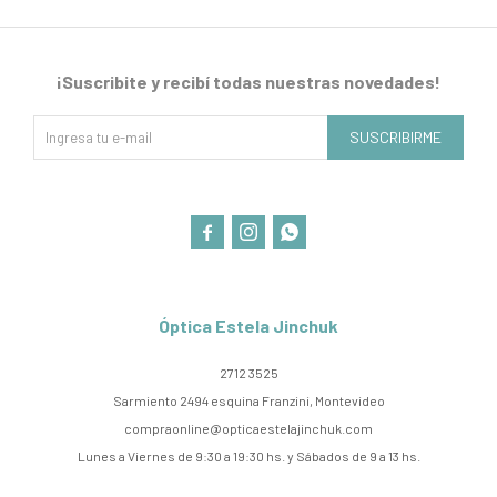
¡Suscribite y recibí todas nuestras novedades!
SUSCRIBIRME



Óptica Estela Jinchuk
2712 3525
Sarmiento 2494 esquina Franzini, Montevideo
compraonline@opticaestelajinchuk.com
Lunes a Viernes de 9:30 a 19:30 hs. y Sábados de 9 a 13 hs.