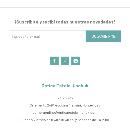
¡Suscribite y recibí todas nuestras novedades!
SUSCRIBIRME



Óptica Estela Jinchuk
2712 3525
Sarmiento 2494 esquina Franzini, Montevideo
compraonline@opticaestelajinchuk.com
Lunes a Viernes de 9:30 a 19:30 hs. y Sábados de 9 a 13 hs.