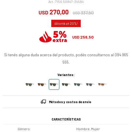
7156.50847-34584
270,00
USD
337,50
USD
20
256,50
USD
Si tenés alguna duda acerca del producto, podés consultarnos al 094 965
555.
Variantes:
Métodos y costos de envío
CARACTERÍSTICAS
Género
Hombre, Mujer