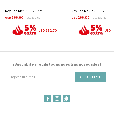
Ray Ban Rb2180 - 710/73
Ray Ban Rb2132 - 902
266,00
266,00
USD
332,50
USD
332,50
USD
USD
252,70
2
USD
USD
¡Suscribite y recibí todas nuestras novedades!
SUSCRIBIRME


