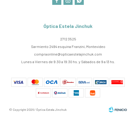



Óptica Estela Jinchuk
2712 3525
Sarmiento 2494 esquina Franzini, Montevideo
compraonline@opticaestelajinchuk.com
Lunes a Viernes de 9:30 a 19:30 hs. y Sábados de 9 a 13 hs.
© Copyright 2026 / Óptica Estela Jinchuk