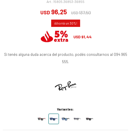
15805.36853-36855
96,25
USD
137,50
USD
30
91,44
USD
Si tenés alguna duda acerca del producto, podés consultarnos al 094 965
555.
Variantes: