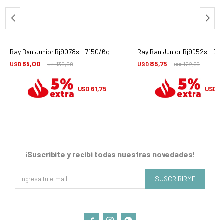
Ray Ban Junior Rj9078s - 7150/6g
Ray Ban Junior Rj9052s - 7
65,00
85,75
USD
130,00
USD
122,50
USD
USD
61,75
USD
USD
¡Suscribite y recibí todas nuestras novedades!
SUSCRIBIRME