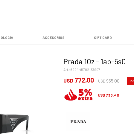
OLOGÍA
ACCESORIOS
GIFT CARD
Prada 10z - 1ab-5s0
6994.45702-33907
772,00
USD
965,00
USD
733,40
USD