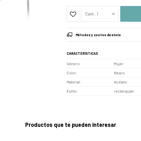
1
Métodos y costos de envío
CARACTERÍSTICAS
Género
Mujer
Color
Negro
Material
Acetato
Estilo
rectangular
Productos que te pueden interesar