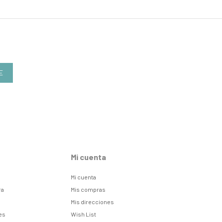
E
Mi cuenta
Mi cuenta
ra
Mis compras
Mis direcciones
es
Wish List