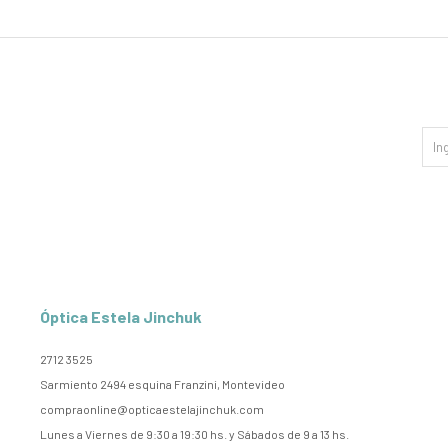
Óptica Estela Jinchuk
2712 3525
Sarmiento 2494 esquina Franzini, Montevideo
compraonline@opticaestelajinchuk.com
Lunes a Viernes de 9:30 a 19:30 hs. y Sábados de 9 a 13 hs.