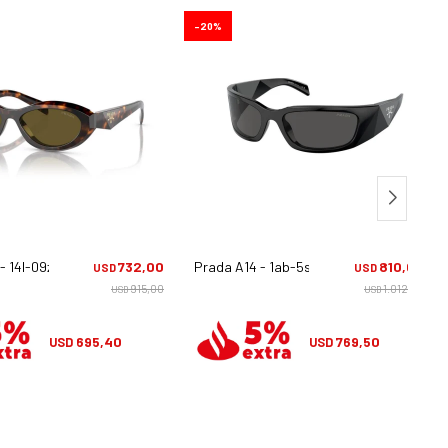
20
- 14l-09z
732,00
Prada A14 - 1ab-5s0
810,00
USD
USD
915,00
1.012,50
USD
USD
695,40
769,50
USD
USD