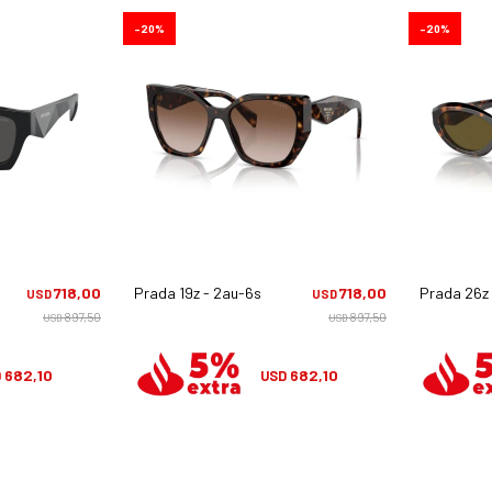
20
20
718,00
Prada 19z - 2au-6s1
718,00
Prada 26z 
USD
USD
897,50
897,50
USD
USD
682,10
682,10
D
USD