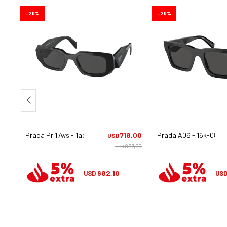
20
20
,00
Prada Pr 17ws - 1ab5s0
718,00
Prada A06 - 16k-08z
USD
0,00
897,50
USD
682,10
USD
US