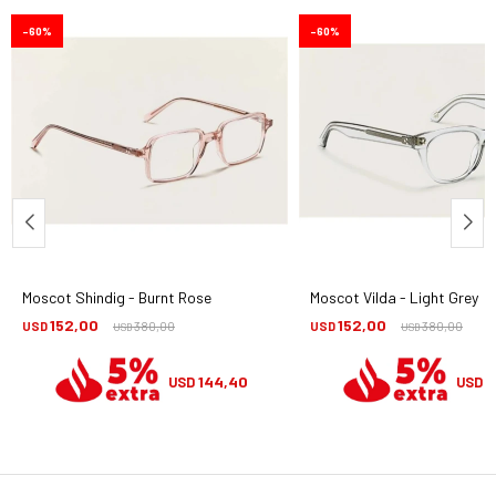
60
60
Moscot Shindig - Burnt Rose
Moscot Vilda - Light Grey
152,00
152,00
USD
380,00
USD
380,00
USD
USD
144,40
1
USD
USD